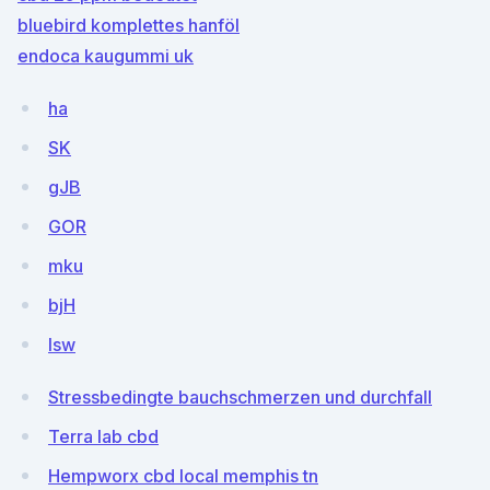
bluebird komplettes hanföl
endoca kaugummi uk
ha
SK
gJB
GOR
mku
bjH
lsw
Stressbedingte bauchschmerzen und durchfall
Terra lab cbd
Hempworx cbd local memphis tn