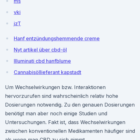
ms
vki
jzT
Hanf entzündungshemmende creme
Nyt artikel über cbd-öl
Illuminati cbd hanfblume
Cannabisöllieferant kapstadt
Um Wechselwirkungen bzw. Interaktionen
hervorzurufen sind wahrscheinlich relativ hohe
Dosierungen notwendig. Zu den genauen Dosierungen
benötigt man aber noch einige Studien und
Untersuchungen. Fakt ist, dass Wechselwirkungen
zwischen konventionellen Medikamenten häufiger sind
als wenn man CBD zu sich nimmt.