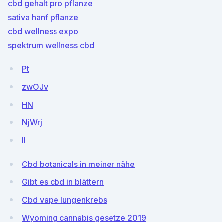
cbd gehalt pro pflanze
sativa hanf pflanze
cbd wellness expo
spektrum wellness cbd
Pt
zwOJv
HN
NjWrj
ll
Cbd botanicals in meiner nähe
Gibt es cbd in blättern
Cbd vape lungenkrebs
Wyoming cannabis gesetze 2019